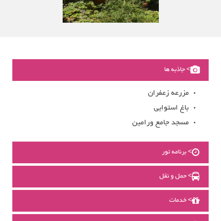
> جاذبه ها
مزرعه زعفران
باغ استوایی
مسجد جامع ورامین
> برنامه تور
> حمل و نقل
> خدمات